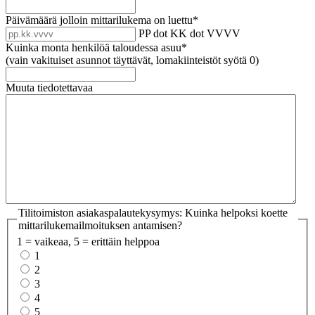
Päivämäärä jolloin mittarilukema on luettu
*
PP dot KK dot VVVV
Kuinka monta henkilöä taloudessa asuu
*
(vain vakituiset asunnot täyttävät, lomakiinteistöt syötä 0)
Muuta tiedotettavaa
Tilitoimiston asiakaspalautekysymys: Kuinka helpoksi koette
mittarilukemailmoituksen antamisen?
1 = vaikeaa, 5 = erittäin helppoa
1
2
3
4
5