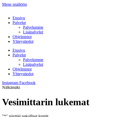
Mene sisältöön
Etusivu
Palvelut
Palvelumme
Lisäpalvelut
Ohjelmistot
Yhteystiedot
Etusivu
Palvelut
Palvelumme
Lisäpalvelut
Ohjelmistot
Yhteystiedot
Instagram
Facebook
Nälkämäki
Vesimittarin lukemat
"
*
" näyttää pakolliset kentät