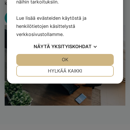
näihin tarkoituksiin.
kehitystä ja autamme asiakasta menestymään!
Lue lisää evästeiden käytöstä ja
Ota yhteyttä
henkilötietojen käsittelystä
verkkosivustollamme.
NÄYTÄ
YKSITYISKOHDAT
JOO
EI
OK
JOO
EI
VÄLTTÄMÄTÖN
ASETUKSET
HYLKÄÄ KAIKKI
JOO
EI
JOO
EI
MARKKINOINTI
STATISTIK