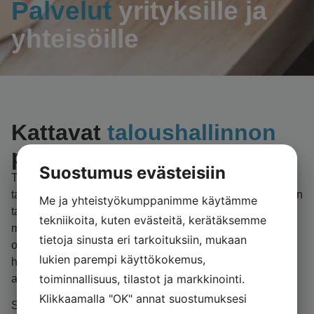
Palvelut
yrityksille ja
yhteisöille
Kattavat
taloushallinnon
palvelut
Suostumus evästeisiin
Tarjoamme modernit ja kehittyvät sähköisen
taloushallinnon ohjelmistot, jotka skaalautuvat asiakkaiden
Me ja yhteistyökumppanimme käytämme
tarpeiden mukaan. Taloushallintopalvelumme ytimen
tekniikoita, kuten evästeitä, kerätäksemme
muodostaa oma henkilökohtainen kirjanpitäjä, jonka
tietoja sinusta eri tarkoituksiin, mukaan
osaamisella ja asiantuntemuksella taloushallinto
lukien parempi käyttökokemus,
hoidetaan laadukkaasti asiakkaan tarpeita ja etua
toiminnallisuus, tilastot ja markkinointi.
ajatellen.
Klikkaamalla "OK" annat suostumuksesi
Seuraamme asiakasyrityksen kannattavuutta sekä