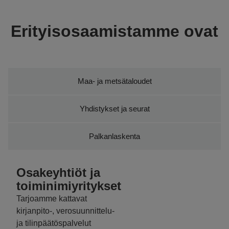
Erityis­osaamistamme ovat
Osakeyhtiöt ja toiminimiyritykset
Maa- ja metsätaloudet
Yhdistykset ja seurat
Palkanlaskenta
Osakeyhtiöt ja
toiminimiyritykset
Tarjoamme kattavat
kirjanpito-, verosuunnittelu-
ja tilinpäätöspalvelut