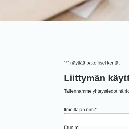
"
*
" näyttää pakolliset kentät
Liittymän käyt
Tallennamme yhteystiedot häiriöt
Ilmoittajan nimi
*
Etunimi